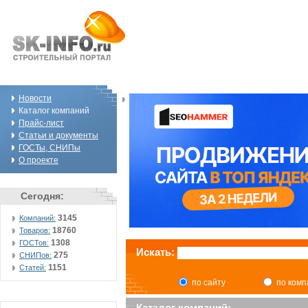
Новости
Каталог компаний
Прайс-лист
Статьи и документы
ГОСТы, СНИПы
О проекте
Сегодня:
3145
Компаний:
18760
Товаров:
1308
ГОСТов:
Искать:
275
СНИПов:
1151
Статей:
по сайту
по ком
Каталог компаний: