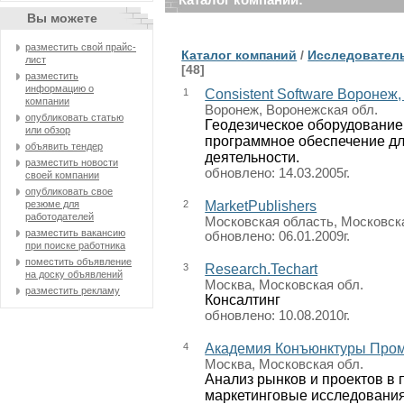
Вы можете
разместить свой прайс-
Каталог компаний
/
Исследователь
лист
[48]
разместить
информацию о
1
Consistent Software Воронеж
компании
Воронеж, Воронежская обл.
опубликовать статью
Геодезическое оборудование
или обзор
программное обеспечение дл
объявить тендер
деятельности.
разместить новости
обновлено: 14.03.2005г.
своей компании
опубликовать свое
резюме для
2
MarketPublishers
работодателей
Московская область, Московск
разместить вакансию
обновлено: 06.01.2009г.
при поиске работника
поместить объявление
3
Research.Techart
на доску объявлений
Москва, Московская обл.
разместить рекламу
Консалтинг
обновлено: 10.08.2010г.
4
Академия Конъюнктуры Про
Москва, Московская обл.
Анализ рынков и проектов в
маркетинговые исследования