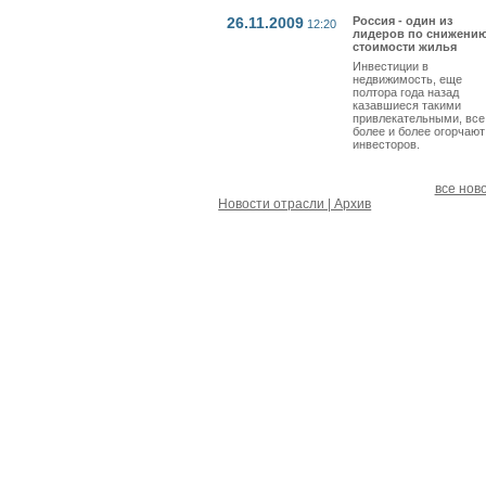
26.11.2009
Россия - один из
12:20
лидеров по снижени
стоимости жилья
Инвестиции в
недвижимость, еще
полтора года назад
казавшиеся такими
привлекательными, все
более и более огорчают
инвесторов.
все нов
Новости отрасли | Архив