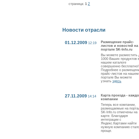
2
страница:
1
Новости отрасли
01.12.2009
Размещение прайс-
12:19
листов и новостей на
портале SK-Info.ru
Вы можете разместить 
1000 Ваших продуктов 
нашем каталоге
совершенно бесплатно!
Подробнее о размещен
прайс-листов на нашем
портале Вы можете
узнать
здесь
27.11.2009
Карта проезда - кажд
14:14
компании
Теперь все компании,
размещаемые на порта
SK-Info.ru отмечены на
карте. Благодаря
интеграции с
Яндекс.Картами найти
нужную компанию стал
проще.