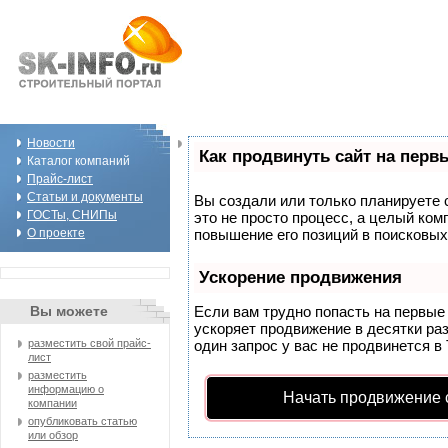
Новости
Как продвинуть сайт на перв
Каталог компаний
Прайс-лист
Статьи и документы
Вы создали или только планируете с
ГОСТы, СНИПы
это не просто процесс, а целый ко
О проекте
повышение его позиций в поисковых
Ускорение продвижения
Вы можете
Если вам трудно попасть на первые
ускоряет продвижение в десятки раз
разместить свой прайс-
один запрос у вас не продвинется в 
лист
разместить
информацию о
Начать продвижение 
компании
опубликовать статью
или обзор