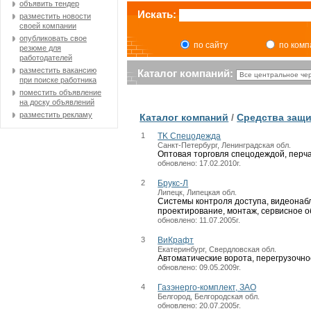
объявить тендер
Искать:
разместить новости
своей компании
опубликовать свое
по сайту
по ком
резюме для
работодателей
разместить вакансию
Каталог компаний:
при поиске работника
поместить объявление
на доску объявлений
разместить рекламу
Каталог компаний
/
Средства защи
1
TK Спецодежда
Санкт-Петербург, Ленинградская обл.
Оптовая торговля спецодеждой, перч
обновлено: 17.02.2010г.
2
Брукс-Л
Липецк, Липецкая обл.
Системы контроля доступа, видеонаб
проектирование, монтаж, сервисное 
обновлено: 11.07.2005г.
3
ВиКрафт
Екатеринбург, Свердловская обл.
Автоматические ворота, перегрузочн
обновлено: 09.05.2009г.
4
Газэнерго-комплект, ЗАО
Белгород, Белгородская обл.
обновлено: 20.07.2005г.