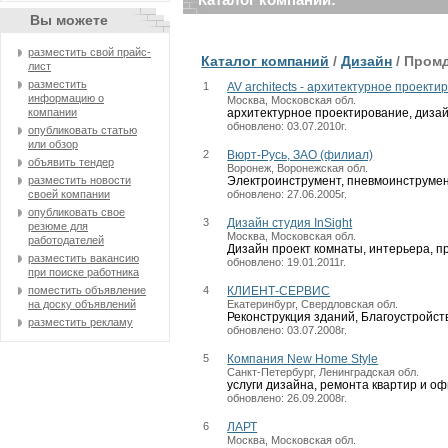
Вы можете
разместить свой прайс-
Каталог компаний
/
Дизайн
/ Промд
лист
разместить
1
AV architects - архитектурное проект
информацию о
Москва, Московская обл.
компании
архитектурное проектирование, диза
обновлено: 03.07.2010г.
опубликовать статью
или обзор
2
Вюрт-Русь, ЗАО (филиал)
объявить тендер
Воронеж, Воронежская обл.
разместить новости
Электроинструмент, пневмоинструмент
своей компании
обновлено: 27.06.2005г.
опубликовать свое
3
Дизайн студия InSight
резюме для
Москва, Московская обл.
работодателей
Дизайн проект комнаты, интерьера, 
разместить вакансию
обновлено: 19.01.2011г.
при поиске работника
поместить объявление
4
КЛИЕНТ-СЕРВИС
на доску объявлений
Екатеринбург, Свердловская обл.
Реконструкция зданий, Благоустройст
разместить рекламу
обновлено: 03.07.2008г.
5
Компания New Home Style
Санкт-Петербург, Ленинградская обл.
услуги дизайна, ремонта квартир и о
обновлено: 26.09.2008г.
6
ЛАРТ
Москва, Московская обл.