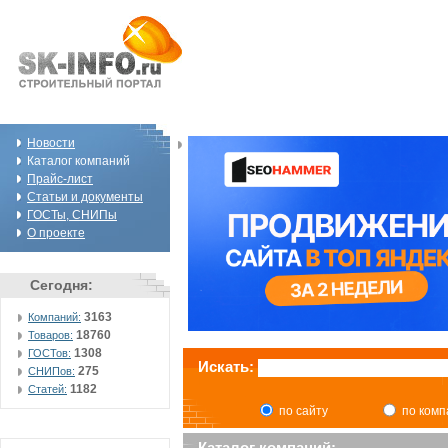
Новости
Каталог компаний
Прайс-лист
Статьи и документы
ГОСТы, СНИПы
О проекте
Сегодня:
3163
Компаний:
18760
Товаров:
1308
ГОСТов:
Искать:
275
СНИПов:
1182
Статей:
по сайту
по ком
Каталог компаний: