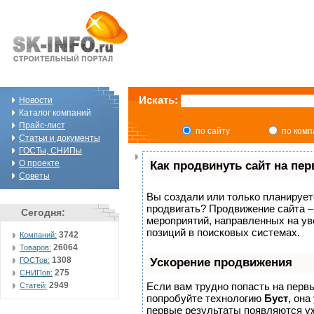
Искать:
Новости
Каталог компаний
Прайс-лист
по сайту
по ком
Статьи и документы
ГОСТы, СНИПы
О проекте
Как продвинуть сайт на пе
Советы
Вы создали или только планируете 
продвигать? Продвижение сайта –
Сегодня:
мероприятий, направленных на ув
позиций в поисковых системах.
3742
Компаний:
26064
Товаров:
1308
ГОСТов:
Ускорение продвижения
275
СНИПов:
2949
Если вам трудно попасть на перв
Статей:
попробуйте технологию
Буст
, она
первые результаты появляются уж