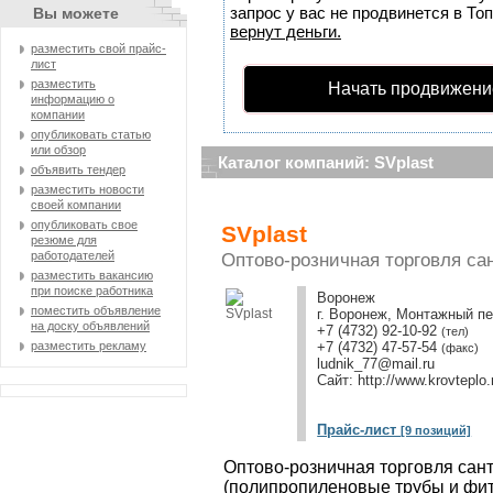
запрос у вас не продвинется в Топ
Вы можете
вернут деньги.
разместить свой прайс-
лист
разместить
Начать продвижени
информацию о
компании
опубликовать статью
или обзор
Каталог компаний: SVplast
объявить тендер
разместить новости
своей компании
опубликовать свое
SVplast
резюме для
работодателей
Оптово-розничная торговля са
разместить вакансию
при поиске работника
Воронеж
поместить объявление
г. Воронеж, Монтажный пе
на доску объявлений
+7 (4732) 92-10-92
(тел)
разместить рекламу
+7 (4732) 47-57-54
(факс)
ludnik_77@mail.ru
Сайт:
http://www.krovteplo
Прайс-лист
[9 позиций]
Оптово-розничная торговля сан
(полипропиленовые трубы и фит