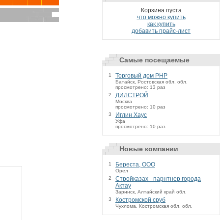
Корзина пуста
что можно купить
как купить
добавить прайс-лист
Самые посещаемые
1
Торговый дом РНР
Батайск, Ростовская обл. обл.
просмотрено: 13 раз
2
ДИЛСТРОЙ
Москва
просмотрено: 10 раз
3
Иглин Хаус
Уфа
просмотрено: 10 раз
Новые компании
1
Береста, ООО
Орел
2
Стройказах - парнтнер города
Актау
Заринск, Алтайский край обл.
3
Костромской сруб
Чухлома, Костромская обл. обл.