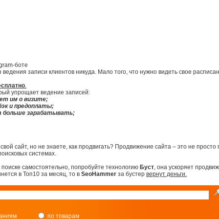
egram-боте
без ведения записи клиентов никуда. Мало того, что нужно видеть свое распи
есплатно
.
орый упрощает ведение записей:
ет им о визите;
бэк и предоплаты;
т больше зарабатывать;
свой сайт, но не знаете, как продвигать? Продвижение сайта – это не прост
поисковых системах.
в поиске самостоятельно, попробуйте технологию
Буст
, она ускоряет продви
инется в Топ10 за месяц, то в
SeoHammer
за бустер
вернут деньги.
паниям
по товарам