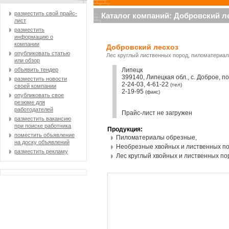
разместить свой прайс-
Каталог компаний: Добровский л
лист
разместить
информацию о
компании
Добровский лесхоз
опубликовать статью
Лес круглый лиственных пород, пиломатериа
или обзор
объявить тендер
Липецк
399140, Липецкая обл., с. Доброе, по
разместить новости
2-24-03, 4-61-22
(тел)
своей компании
2-19-95
(факс)
опубликовать свое
резюме для
работодателей
Прайс-лист не загружен
разместить вакансию
при поиске работника
Продукция:
поместить объявление
Пиломатериалы обрезные,
на доску объявлений
Необрезные хвойных и лиственных по
разместить рекламу
Лес круглый хвойных и лиственных по