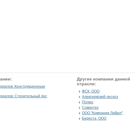
ании:
Другие компании данной
отрасли:
риалов: Конструкционные
ФСК, ООО
риалов: Строительный лес
Алексеевский лесхоз
Полюс
Совинтех
ООО "Компания ЛиВил"
Береста, ООО