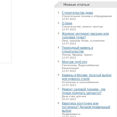
Новые статьи
1
Строительство дома
Строительная техника и оборудование
12.07.2012
2
О бане
Строительство, ремонт, монтаж
12.07.2012
3
Жалюзи: интернет магазин или
торговая точка?
Окна, оконные блоки, остекление
12.07.2012
4
Природный камень в
строительстве
Плитка. Мрамор. Гранит
12.07.2012
5
Монтаж труб ппу
Сантехника. Водоснабжение.
Канализация
12.07.2012
6
Камины в Москве: богатый выбор
для нужного стиля
Отопление и газоснабжение
12.07.2012
7
Ремонт садовой техники - где
лучше покупать запчасти?
Дача и все для нее
10.07.2012
8
Квартира посуточно или
гостиница? Делаем правильный
выбор
Недвижимость
10.07.2012