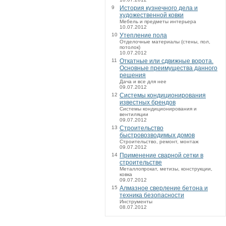
9
История кузнечного дела и
художественной ковки
Мебель и предметы интерьера
10.07.2012
10
Утепление пола
Отделочные материалы (стены, пол,
потолок)
10.07.2012
11
Откатные или сдвижные ворота.
Основные преимущества данного
решения
Дача и все для нее
09.07.2012
12
Системы кондиционирования
известных брендов
Системы кондиционирования и
вентиляции
09.07.2012
13
Строительство
быстровозводимых домов
Строительство, ремонт, монтаж
09.07.2012
14
Применение сварной сетки в
строительстве
Металлопрокат, метизы, конструкции,
ковка
09.07.2012
15
Алмазное сверление бетона и
техника безопасности
Инструменты
08.07.2012