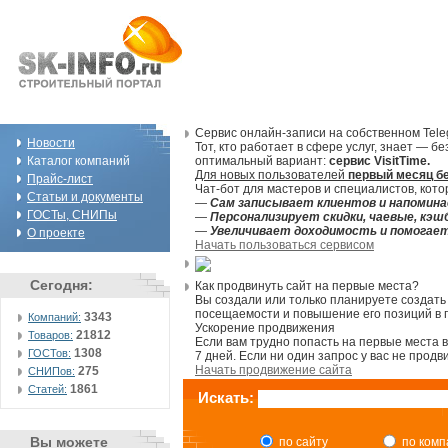
Сервис онлайн-записи на собственном Tel
Новости
Тот, кто работает в сфере услуг, знает — 
Каталог компаний
оптимальный вариант:
сервис VisitTime.
Для новых пользователей
первый месяц б
Прайс-лист
Чат-бот для мастеров и специалистов, кот
Статьи и документы
—
Сам записывает клиентов и напомина
ГОСТы, СНИПы
—
Персонализирует скидки, чаевые, кэш
—
Увеличивает доходимость и помогае
О проекте
Начать пользоваться сервисом
Сегодня:
Как продвинуть сайт на первые места?
Вы создали или только планируете создать 
посещаемости и повышение его позиций в 
3343
Компаний:
Ускорение продвижения
21812
Товаров:
Если вам трудно попасть на первые места 
1308
ГОСТов:
7 дней. Если ни один запрос у вас не продв
Начать продвижение сайта
275
СНИПов:
1861
Статей:
Искать:
Вы можете
по сайту
по ком