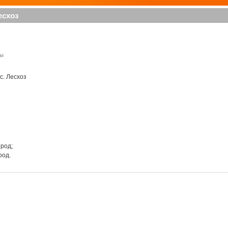
есхоз
лы
с. Лесхоз
род;
род.