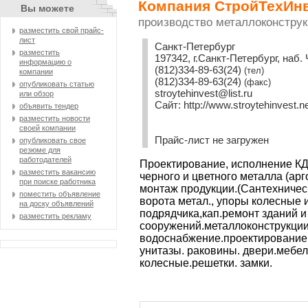
Компания СтройТехИн
Вы можете
производство металлоконструк
разместить свой прайс-
лист
Санкт-Петербург
разместить
197342, г.Санкт-Петербург, наб. 
информацию о
(812)334-89-63(24)
(тел)
компании
(812)334-89-63(24)
(факс)
опубликовать статью
stroytehinvest@list.ru
или обзор
Сайт:
http://www.stroytehinvest.n
объявить тендер
разместить новости
своей компании
Прайс-лист не загружен
опубликовать свое
резюме для
работодателей
Проектирование, исполнение КД,
разместить вакансию
черного и цветного металла (арг
при поиске работника
монтаж продукции.(Сантехническ
поместить объявление
ворота метал., упоры колесные и
на доску объявлений
подрядчика,кап.ремонт зданий и
разместить рекламу
сооружений.металлоконструкции
водоснабжение.проектирование.
унитазы. раковины. двери.мебел
колесные.решетки. замки.