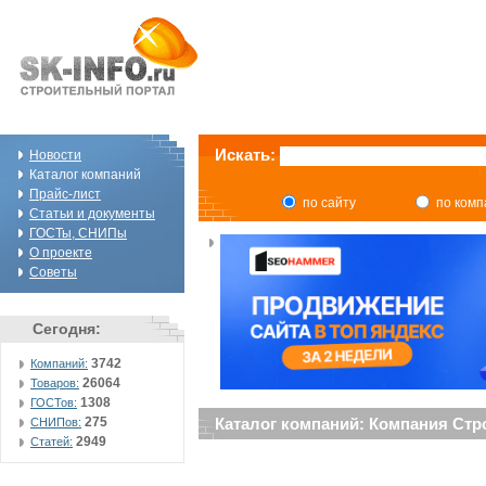
Искать:
Новости
Каталог компаний
Прайс-лист
по сайту
по ком
Статьи и документы
ГОСТы, СНИПы
О проекте
Советы
Сегодня:
3742
Компаний:
26064
Товаров:
1308
ГОСТов:
275
Каталог компаний: Компания Стр
СНИПов:
2949
Статей: