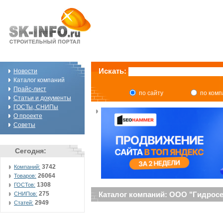
Искать:
Новости
Каталог компаний
Прайс-лист
по сайту
по ком
Статьи и документы
ГОСТы, СНИПы
О проекте
Советы
Сегодня:
3742
Компаний:
26064
Товаров:
1308
ГОСТов:
275
Каталог компаний: ООО "Гидрос
СНИПов:
2949
Статей: