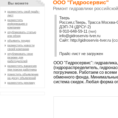
ООО "Гидросервис"
Вы можете
Ремонт гидравлики российской
разместить свой прайс-
лист
Тверь
разместить
Россия,г.Тверь, Трасса Москва-
информацию о
ДЭП-74 (ДРСУ-2)
компании
8-910-648-59-11
(тел)
опубликовать статью
info@gidroservis-tver.ru
или обзор
Сайт:
http://gidroservis-tver.ru
(сс
объявить тендер
разместить новости
своей компании
Прайс-лист не загружен
опубликовать свое
резюме для
работодателей
ООО "Гидросервис": гидравлика,
разместить вакансию
(гидрораспределитель, гидронасо
при поиске работника
погрузчиков. Работаем со всеми
поместить объявление
обменного фонда. Минимальные 
на доску объявлений
система скидок. Любая форма о
разместить рекламу