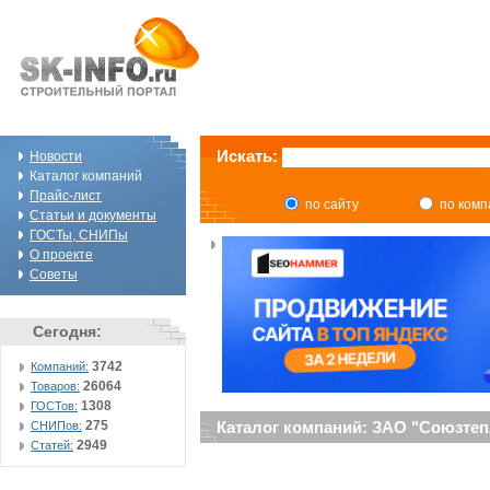
Искать:
Новости
Каталог компаний
Прайс-лист
по сайту
по ком
Статьи и документы
ГОСТы, СНИПы
О проекте
Советы
Сегодня:
3742
Компаний:
26064
Товаров:
1308
ГОСТов:
275
Каталог компаний: ЗАО "Союзте
СНИПов:
2949
Статей: